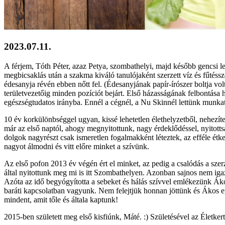
2023.07.11.
A férjem, Tóth Péter, azaz Petya, szombathelyi, majd később gencsi le
megbicsaklás után a szakma kiváló tanulójaként szerzett víz és fűtés
édesanyja révén ebben nőtt fel. (Édesanyjának papír-írószer boltja v
területvezetőig minden pozíciót bejárt. Első házasságának felbontása 
egészségtudatos irányba. Ennél a cégnél, a Nu Skinnél lettünk munk
10 év korkülönbséggel ugyan, kissé lehetetlen élethelyzetből, nehezíte
már az első naptól, ahogy megnyitottunk, nagy érdeklődéssel, nyito
dolgok nagyrészt csak ismeretlen fogalmakként léteztek, az efféle ét
nagyot álmodni és vitt előre minket a szívünk.
Az első pofon 2013 év végén ért el minket, az pedig a csalódás a sze
által nyitottunk meg mi is itt Szombathelyen. Azonban sajnos nem igaz
Azóta az idő begyógyította a sebeket és hálás szívvel emlékezünk Ák
baráti kapcsolatban vagyunk. Nem felejtjük honnan jöttünk és Ákos e
mindent, amit tőle és általa kaptunk!
2015-ben született meg első kisfiúnk, Máté. :) Születésével az Életker