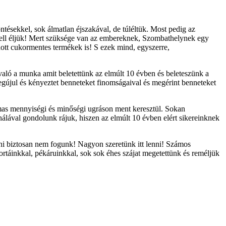
öntésekkel, sok álmatlan éjszakával, de túléltük. Most pedig az
 kell éljük! Mert szüksége van az embereknek, Szombathelynek egy
dott cukormentes termékek is! S ezek mind, egyszerre,
való a munka amit beletettünk az elmúlt 10 évben és beleteszünk a
egújul és kényeztet benneteket finomságaival és megérint benneteket
talmas mennyiségi és minőségi ugráson ment keresztül. Sokan
hálával gondolunk rájuk, hiszen az elmúlt 10 évben elért sikereinknek
özni biztosan nem fogunk! Nagyon szeretünk itt lenni! Számos
ortáinkkal, pékáruinkkal, sok sok éhes szájat megetettünk és reméljük