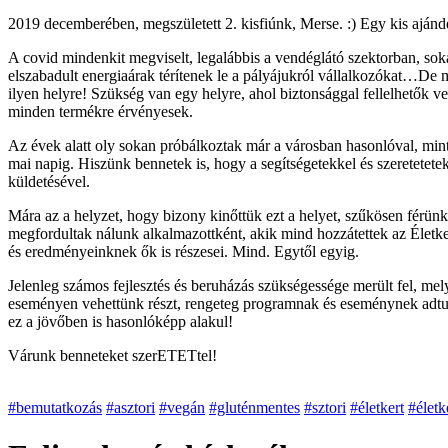
2019 decemberében, megszületett 2. kisfiúnk, Merse. :) Egy kis ajánd
A covid mindenkit megviselt, legalábbis a vendéglátó szektorban, sokak
elszabadult energiaárak térítenek le a pályájukról vállalkozókat…De
ilyen helyre! Szükség van egy helyre, ahol biztonsággal fellelhetők v
minden termékre érvényesek.
Az évek alatt oly sokan próbálkoztak már a városban hasonlóval, mint
mai napig. Hiszünk bennetek is, hogy a segítségetekkel és szeretetet
küldetésével.
Mára az a helyzet, hogy bizony kinőttük ezt a helyet, szűkösen férünk
megfordultak nálunk alkalmazottként, akik mind hozzátettek az Életke
és eredményeinknek ők is részesei. Mind. Egytől egyig.
Jelenleg számos fejlesztés és beruházás szükségessége merült fel, me
eseményen vehettünk részt, rengeteg programnak és eseménynek adtunk 
ez a jövőben is hasonlóképp alakul!
Várunk benneteket szerETETtel!
#bemutatkozás
#asztori
#vegán
#gluténmentes
#sztori
#életkert
#életk