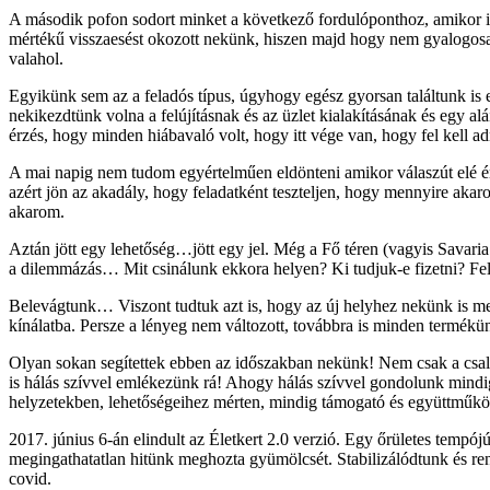
A második pofon sodort minket a következő fordulóponthoz, amikor is
mértékű visszaesést okozott nekünk, hiszen majd hogy nem gyalogosan
valahol.
Egyikünk sem az a feladós típus, úgyhogy egész gyorsan találtunk is eg
nekikezdtünk volna a felújításnak és az üzlet kialakításának és egy 
érzés, hogy minden hiábavaló volt, hogy itt vége van, hogy fel kell adn
A mai napig nem tudom egyértelműen eldönteni amikor válaszút elé ér
azért jön az akadály, hogy feladatként teszteljen, hogy mennyire aka
akarom.
Aztán jött egy lehetőség…jött egy jel. Még a Fő téren (vagyis Savaria
a dilemmázás… Mit csinálunk ekkora helyen? Ki tudjuk-e fizetni? Fel t
Belevágtunk… Viszont tudtuk azt is, hogy az új helyhez nekünk is meg k
kínálatba. Persze a lényeg nem változott, továbbra is minden termék
Olyan sokan segítettek ebben az időszakban nekünk! Nem csak a család
is hálás szívvel emlékezünk rá! Ahogy hálás szívvel gondolunk mindig 
helyzetekben, lehetőségeihez mérten, mindig támogató és együttműköd
2017. június 6-án elindult az Életkert 2.0 verzió. Egy őrületes tempój
megingathatatlan hitünk meghozta gyümölcsét. Stabilizálódtunk és ren
covid.