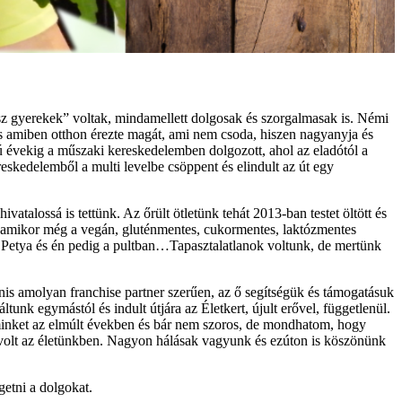
ossz gyerekek” voltak, mindamellett dolgosak és szorgalmasak is. Némi
is amiben otthon érezte magát, ami nem csoda, hiszen nagyanyja és
zú évekig a műszaki kereskedelemben dolgozott, ahol az eladótól a
eskedelemből a multi levelbe csöppent és elindult az út egy
atalossá is tettünk. Az őrült ötletünk tehát 2013-ban testet öltött és
, amikor még a vegán, gluténmentes, cukormentes, laktózmentes
n, Petya és én pedig a pultban…Tapasztalatlanok voltunk, de mertünk
nis amolyan franchise partner szerűen, az ő segítségük és támogatásuk
nk egymástól és indult útjára az Életkert, újult erővel, függetlenül.
 minket az elmúlt években és bár nem szoros, de mondhatom, hogy
 volt az életünkben. Nagyon hálásak vagyunk és ezúton is köszönünk
getni a dolgokat.