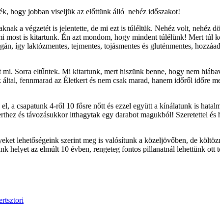
ék, hogy jobban viseljük az előttünk álló nehéz időszakot!
nak a végzetét is jelentette, de mi ezt is túléltük. Nehéz volt, nehéz d
 mi most is kitartunk. Én azt mondom, hogy mindent túlélünk! Mert túl
egán, így laktózmentes, tejmentes, tojásmentes és gluténmentes, hozzáa
 mi. Sorra eltűntek. Mi kitartunk, mert hiszünk benne, hogy nem hiába
ek által, fennmarad az Életkert és nem csak marad, hanem időről időre m
 el, a csapatunk 4-ről 10 fősre nőtt és ezzel együtt a kínálatunk is ha
rthez és távozásukkor itthagytak egy darabot magukból! Szeretettel és 
lyeket lehetőségeink szerint meg is valósítunk a közeljövőben, de költ
helyet az elmúlt 10 évben, rengeteg fontos pillanatnál lehettünk ott t
ertsztori