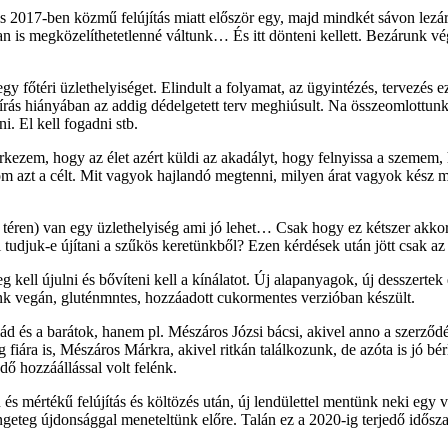
 2017-ben közmű felújítás miatt először egy, majd mindkét sávon lezár
 is megközelíthetetlenné váltunk… És itt dönteni kellett. Bezárunk vég
y főtéri üzlethelyiséget. Elindult a folyamat, az ügyintézés, tervezés e
aláírás hiányában az addig dédelgetett terv meghiúsult. Na összeomlott
i. El kell fogadni stb.
kezem, hogy az élet azért küldi az akadályt, hogy felnyissa a szemem,
rom azt a célt. Mit vagyok hajlandó megtenni, milyen árat vagyok kész 
 téren) van egy üzlethelyiség ami jó lehet… Csak hogy ez kétszer akkora
udjuk-e újítani a szűkös keretünkből? Ezen kérdések után jött csak az i
ell újulni és bővíteni kell a kínálatot. Új alapanyagok, új desszertek 
ünk vegán, gluténmntes, hozzáadott cukormentes verzióban készült.
 és a barátok, hanem pl. Mészáros Józsi bácsi, akivel anno a szerződés
fiára is, Mészáros Márkra, akivel ritkán találkozunk, de azóta is jó bé
ő hozzáállással volt felénk.
ú és mértékű felújítás és költözés után, új lendülettel mentünk neki egy 
geteg újdonsággal meneteltünk előre. Talán ez a 2020-ig terjedő idősz