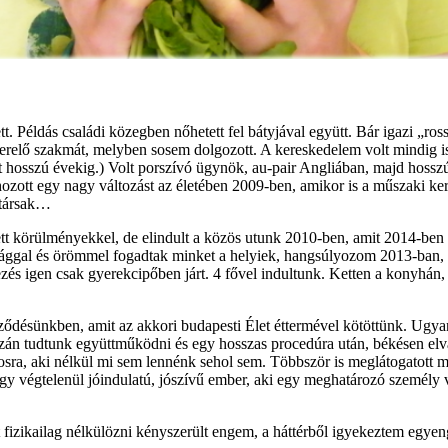
tt. Példás családi közegben nőhetett fel bátyjával együtt. Bár igazi „r
szerelő szakmát, melyben sosem dolgozott. A kereskedelem volt mindig 
olt hosszú évekig.) Volt porszívó ügynök, au-pair Angliában, majd hoss
hozott egy nagy változást az életében 2009-ben, amikor is a műszaki ker
atársak…
tt körülményekkel, de elindult a közös utunk 2010-ben, amit 2014-ben hiv
ttsággal és örömmel fogadtak minket a helyiek, hangsúlyozom 2013-ban
kezés igen csak gyerekcipőben járt. 4 fővel indultunk. Ketten a konyhá
rződésünkben, amit az akkori budapesti Élet éttermével kötöttünk. Ugya
án tudtunk együttműködni és egy hosszas procedúra után, békésen elváltu
osra, aki nélkül mi sem lennénk sehol sem. Többször is meglátogatott
gy végtelenül jóindulatú, jószívű ember, aki egy meghatározó személy
t fizikailag nélkülözni kényszerült engem, a háttérből igyekeztem egyen