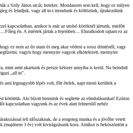
ták a Szily János utcát, hetekre. Mondanom sem kell, hogy ez milyen
leg és feladjuk, vagy all in-t mondunk és költözünk, újrakezdünk
zzel kapcsolatban, amikor is már az utolsó köröknél jártunk, mielőtt
unk…Főleg én. A miértek jártak a fejemben… Eluralkodott rajtam ez az
 hogy ez nem az én utam és meg akar védeni a rossz döntéstől, vagy
megfizetni, vagyis hogy mennyire vagyok elkötelezett, mennyire
, mint amit akartunk és persze kétszer annyiba is kerül. Na beindult
gazi „all in”.
és ami legnagyobb lépés volt, főtt ételek, napi menü kerültek a
t kötöttük. Aki bízott bennünk és segítette az elindulásunkat! Ezúton
rlői kapcsolatban vagyunk és az évek alatt felmerülő nehéz
várakozással teli időszaknak, de a rengeteg munka és a jövőbe vetett
ak (majdnem 3 év) volt kivirágzásunk kora. Amikor is beköszöntött a