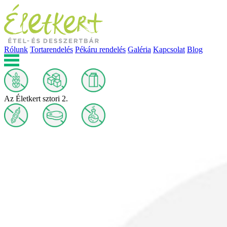
Rólunk
Tortarendelés
Pékáru rendelés
Galéria
Kapcsolat
Blog
Az Életkert sztori 2.