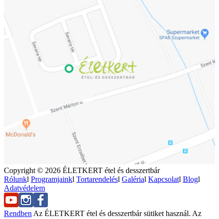
Copyright © 2026 ÉLETKERT étel és desszertbár
Rólunk
l
Programjaink
l
Tortarendelés
l
Galéria
l
Kapcsolat
l
Blog
l
Adatvédelem
Rendben
Az ÉLETKERT étel és desszertbár sütiket használ. Az