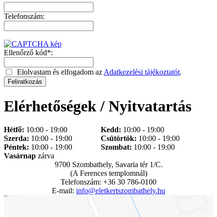
Telefonszám:
Ellenőrző kód*:
Elolvastam és elfogadom az
Adatkezelési tájékoztatót
.
Elérhetőségek / Nyitvatartás
Hétfő:
10:00 - 19:00
Kedd:
10:00 - 19:00
Szerda:
10:00 - 19:00
Csütörtök:
10:00 - 19:00
Péntek:
10:00 - 19:00
Szombat:
10:00 - 19:00
Vasárnap
zárva
9700 Szombathely, Savaria tér 1/C.
(A Ferences templomnál)
Telefonszám: +36 30 786-0100
E-mail:
info@eletkertszombathely.hu