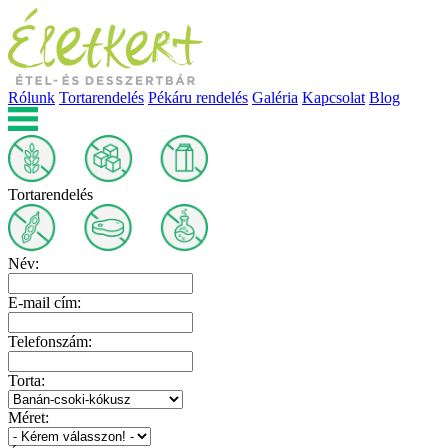
Rólunk
Tortarendelés
Pékáru rendelés
Galéria
Kapcsolat
Blog
Tortarendelés
Név:
E-mail cím:
Telefonszám:
Torta:
Méret: