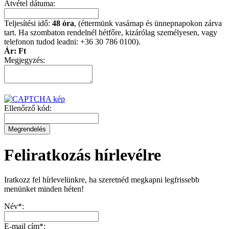
Átvétel dátuma:
Teljesítési idő:
48 óra
, (éttermünk vasárnap és ünnepnapokon zárva
tart. Ha szombaton rendelnél hétfőre, kizárólag személyesen, vagy
telefonon tudod leadni: +36 30 786 0100).
Ár:
Ft
Megjegyzés:
Ellenőrző kód:
Feliratkozás hírlevélre
Iratkozz fel hírlevelünkre, ha szeretnéd megkapni legfrissebb
menünket minden héten!
Név*:
E-mail cím*: