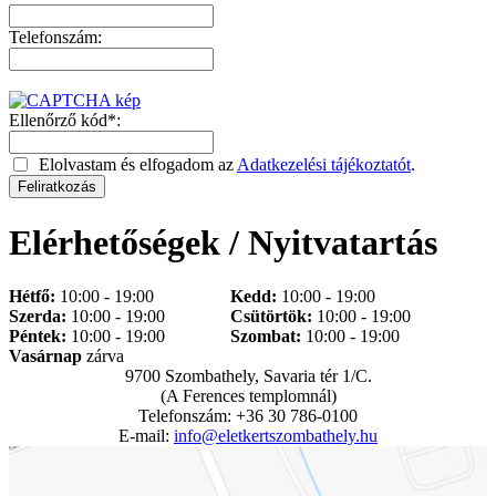
Telefonszám:
Ellenőrző kód*:
Elolvastam és elfogadom az
Adatkezelési tájékoztatót
.
Elérhetőségek / Nyitvatartás
Hétfő:
10:00 - 19:00
Kedd:
10:00 - 19:00
Szerda:
10:00 - 19:00
Csütörtök:
10:00 - 19:00
Péntek:
10:00 - 19:00
Szombat:
10:00 - 19:00
Vasárnap
zárva
9700 Szombathely, Savaria tér 1/C.
(A Ferences templomnál)
Telefonszám: +36 30 786-0100
E-mail:
info@eletkertszombathely.hu