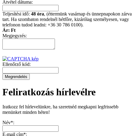
Átvétel dátuma:
Teljesítési idő:
48 óra
, (éttermünk vasárnap és ünnepnapokon zárva
tart. Ha szombaton rendelnél hétfőre, kizárólag személyesen, vagy
telefonon tudod leadni: +36 30 786 0100).
Ár:
Ft
Megjegyzés:
Ellenőrző kód:
Feliratkozás hírlevélre
Iratkozz fel hírlevelünkre, ha szeretnéd megkapni legfrissebb
menünket minden héten!
Név*:
E-mail cím*: