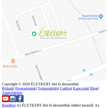
Copyright © 2026 ÉLETKERT étel és desszertbár
Rólunk
l
Programjaink
l
Tortarendelés
l
Galéria
l
Kapcsolat
l
Blog
l
Adatvédelem
Rendben
Az ÉLETKERT étel és desszertbár sütiket használ. Az