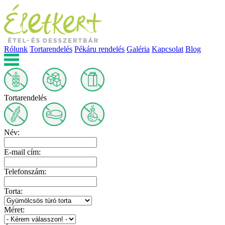
Rólunk
Tortarendelés
Pékáru rendelés
Galéria
Kapcsolat
Blog
Tortarendelés
Név:
E-mail cím:
Telefonszám:
Torta:
Méret: