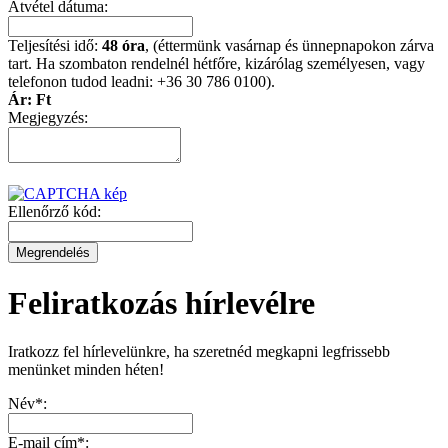
Átvétel dátuma:
Teljesítési idő:
48 óra
, (éttermünk vasárnap és ünnepnapokon zárva
tart. Ha szombaton rendelnél hétfőre, kizárólag személyesen, vagy
telefonon tudod leadni: +36 30 786 0100).
Ár:
Ft
Megjegyzés:
Ellenőrző kód:
Feliratkozás hírlevélre
Iratkozz fel hírlevelünkre, ha szeretnéd megkapni legfrissebb
menünket minden héten!
Név*:
E-mail cím*: