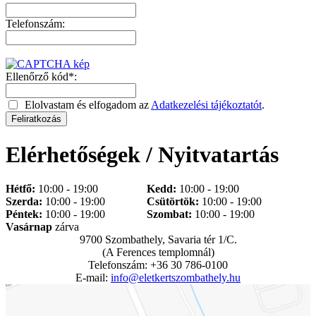
Telefonszám:
Ellenőrző kód*:
Elolvastam és elfogadom az
Adatkezelési tájékoztatót
.
Elérhetőségek / Nyitvatartás
Hétfő:
10:00 - 19:00
Kedd:
10:00 - 19:00
Szerda:
10:00 - 19:00
Csütörtök:
10:00 - 19:00
Péntek:
10:00 - 19:00
Szombat:
10:00 - 19:00
Vasárnap
zárva
9700 Szombathely, Savaria tér 1/C.
(A Ferences templomnál)
Telefonszám: +36 30 786-0100
E-mail:
info@eletkertszombathely.hu