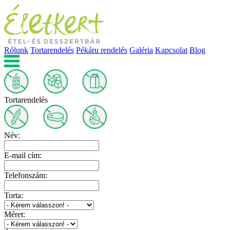
Rólunk
Tortarendelés
Pékáru rendelés
Galéria
Kapcsolat
Blog
Tortarendelés
Név:
E-mail cím:
Telefonszám:
Torta:
Méret: