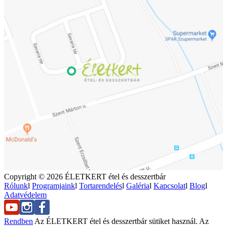
Copyright © 2026 ÉLETKERT étel és desszertbár
Rólunk
l
Programjaink
l
Tortarendelés
l
Galéria
l
Kapcsolat
l
Blog
l
Adatvédelem
Rendben
Az ÉLETKERT étel és desszertbár sütiket használ. Az