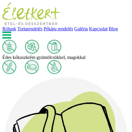
Rólunk
Tortarendelés
Pékáru rendelés
Galéria
Kapcsolat
Blog
Édes kókuszkrém gyümölcsökkel, magokkal