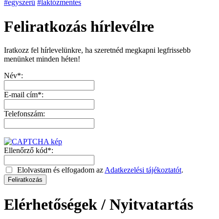
#egyszerű
#laktózmentes
Feliratkozás hírlevélre
Iratkozz fel hírlevelünkre, ha szeretnéd megkapni legfrissebb
menünket minden héten!
Név*:
E-mail cím*:
Telefonszám:
Ellenőrző kód*:
Elolvastam és elfogadom az
Adatkezelési tájékoztatót
.
Elérhetőségek / Nyitvatartás