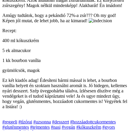
kókuszkrém. Azok általában magas zsírtartalmúak. Ez kifejezetten
zsírszegény! Magok nélkül mindenképp! Alakbarát! Én imádom!
Amúgy tudtátok, hogy a pekándió 72%-a zsír??? Oh my god!
Képen jól mutat, de lehet jobb, ha az kimarad!
Recept:
400 ml kókuszkrém
5 ek almacukor
1 kk bourbon vanília
gyümölcsök, magok
Ez két kiadós adag! Édesíteni bármi mással is lehet, a bourbon
vanília helyett én szoktam használni aromát is. Jó hidegen, kellemes
nyári desszert. Szép üvegpohárba tálalva, ízlésesen díszítve még a
vendégeket is el tudod kápráztatni vele! Ja és ugye mindezt úgy,
hogy vegán, gluténmentes, hozzáadott cukormentes is! Vegyétek fel
a listára! :)
#reggeli
#tízórai
#uzsonna
#desszert
#hozzáadottcukormentes
#gluténmentes
#tejmentes
#nasi
#vegán
#kókuszkrém
#gyors