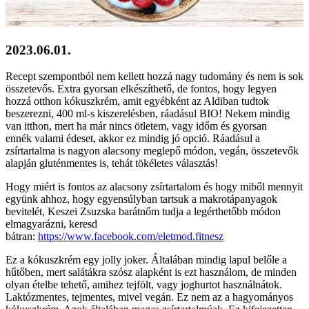
2023.06.01.
Recept szempontból nem kellett hozzá nagy tudomány és nem is sok
összetevős. Extra gyorsan elkészíthető, de fontos, hogy legyen
hozzá otthon kókuszkrém, amit egyébként az Aldiban tudtok
beszerezni, 400 ml-s kiszerelésben, ráadásul BIO! Nekem mindig
van itthon, mert ha már nincs ötletem, vagy időm és gyorsan
ennék valami édeset, akkor ez mindig jó opció. Ráadásul a
zsírtartalma is nagyon alacsony meglepő módon, vegán, összetevők
alapján gluténmentes is, tehát tökéletes választás!
Hogy miért is fontos az alacsony zsírtartalom és hogy miből mennyit
együnk ahhoz, hogy egyensúlyban tartsuk a makrotápanyagok
bevitelét, Keszei Zsuzska barátnőm tudja a legérthetőbb módon
elmagyarázni, keresd
bátran:
https://www.facebook.com/eletmod.fitnesz
Ez a kókuszkrém egy jolly joker. Általában mindig lapul belőle a
hűtőben, mert salátákra szósz alapként is ezt használom, de minden
olyan ételbe tehető, amihez tejfölt, vagy joghurtot használnátok.
Laktózmentes, tejmentes, mivel vegán. Ez nem az a hagyományos