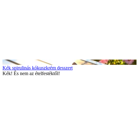
Kék spirulinás kókuszkrém desszert
Kék! És nem az ételfestéktől!