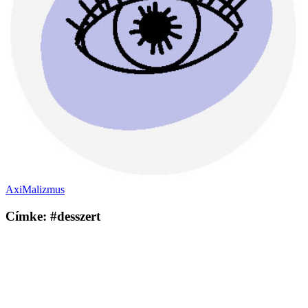
AxiMalizmus
Címke: #desszert