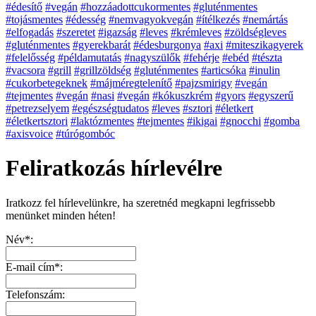
#édesítő
#vegán
#hozzáadottcukormentes
#gluténmentes
#tojásmentes
#édesség
#nemvagyokvegán
#ítélkezés
#nemártás
#elfogadás
#szeretet
#igazság
#leves
#krémleves
#zöldségleves
#gluténmentes
#gyerekbarát
#édesburgonya
#axi
#miteszikagyerek
#felelősség
#példamutatás
#nagyszülők
#fehérje
#ebéd
#tészta
#vacsora
#grill
#grillzöldség
#gluténmentes
#articsóka
#inulin
#cukorbetegeknek
#májméregtelenítő
#pajzsmirigy
#vegán
#tejmentes
#vegán
#nasi
#vegán
#kókuszkrém
#gyors
#egyszerű
#petrezselyem
#egészségtudatos
#leves
#sztori
#életkert
#életkertsztori
#laktózmentes
#tejmentes
#ikigai
#gnocchi
#gomba
#axisvoice
#túrógombóc
Feliratkozás hírlevélre
Iratkozz fel hírlevelünkre, ha szeretnéd megkapni legfrissebb
menünket minden héten!
Név*:
E-mail cím*:
Telefonszám: