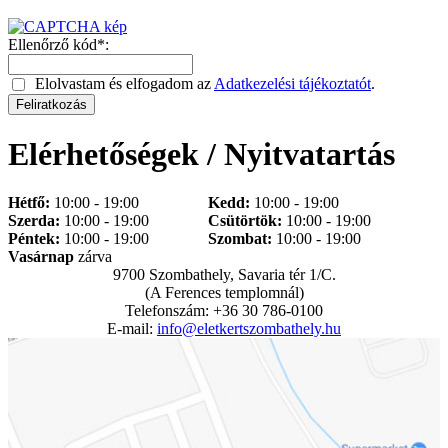
Ellenőrző kód*:
Elolvastam és elfogadom az
Adatkezelési tájékoztatót
.
Elérhetőségek / Nyitvatartás
Hétfő:
10:00 - 19:00
Kedd:
10:00 - 19:00
Szerda:
10:00 - 19:00
Csütörtök:
10:00 - 19:00
Péntek:
10:00 - 19:00
Szombat:
10:00 - 19:00
Vasárnap
zárva
9700 Szombathely, Savaria tér 1/C.
(A Ferences templomnál)
Telefonszám: +36 30 786-0100
E-mail:
info@eletkertszombathely.hu