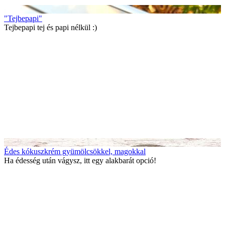
"Tejbepapi"
Tejbepapi tej és papi nélkül :)
Édes kókuszkrém gyümölcsökkel, magokkal
Ha édesség után vágysz, itt egy alakbarát opció!