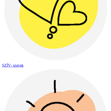
SZÍV- szavak