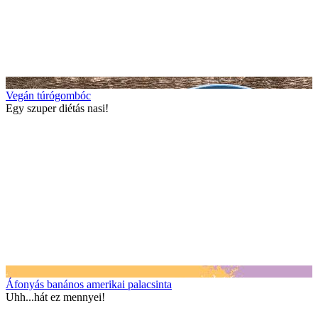
Vegán túrógombóc
Egy szuper diétás nasi!
Áfonyás banános amerikai palacsinta
Uhh...hát ez mennyei!