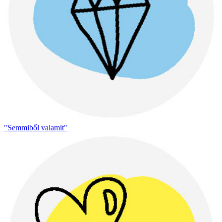
"Semmiből valamit"