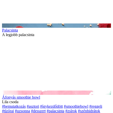
Palacsinta
A legjobb palacsinta
Áfonyás smoothie bowl
Lila csoda
#bemutatkozás
#asztori
#ígykezdődött
#smoothiebowl
#reggeli
#tízórai
#uzsonna
#desszert
#palacsinta
#zsírok
#szénhidrátok