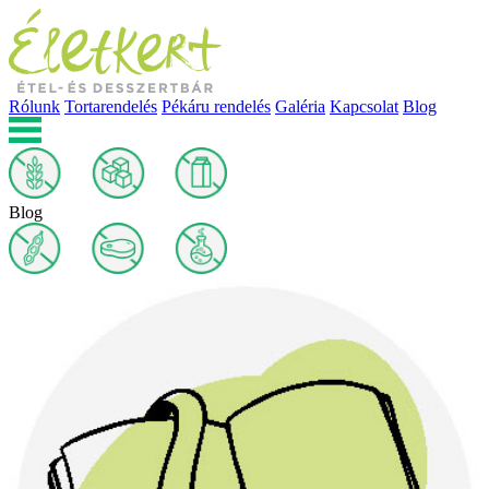
Rólunk
Tortarendelés
Pékáru rendelés
Galéria
Kapcsolat
Blog
Blog