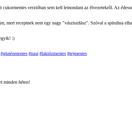
ukormentes verzióban sem kell lemondani az élvezetekről. Az édesség
m, mert receptnek nem egy nagy "vásziszdász". Szóval a spirulina elha
gyik! :)
#gluténmentes
#nasi
#laktózmentes
#tejmentes
et minden héten!