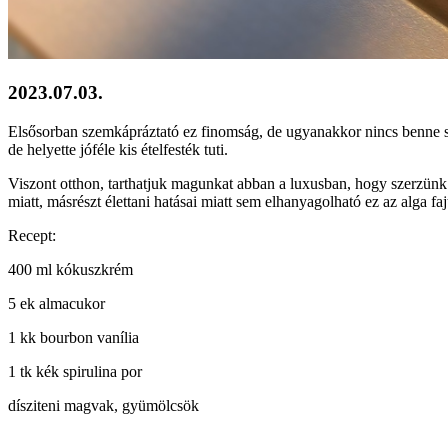
2023.07.03.
Elsősorban szemkápráztató ez finomság, de ugyanakkor nincs benne s
de helyette jóféle kis ételfesték tuti.
Viszont otthon, tarthatjuk magunkat abban a luxusban, hogy szerzünk
miatt, másrészt élettani hatásai miatt sem elhanyagolható ez az alga fa
Recept:
400 ml kókuszkrém
5 ek almacukor
1 kk bourbon vanília
1 tk kék spirulina por
dísziteni magvak, gyümölcsök