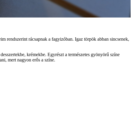
m rendszerint rácsapnak a fagyizóban. Igaz törpök abban sincsenek,
y desszertekbe, krémekbe. Egyrészt a természetes gyönyörű színe
tani, mert nagyon erős a színe.