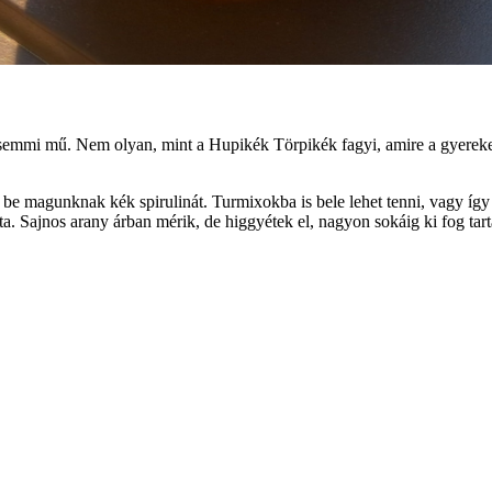
emmi mű. Nem olyan, mint a Hupikék Törpikék fagyi, amire a gyerekei
 be magunknak kék spirulinát. Turmixokba is bele lehet tenni, vagy íg
jta. Sajnos arany árban mérik, de higgyétek el, nagyon sokáig ki fog tar