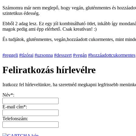
Számomra már nem meglepő, hogy vegán, gluténmentes és hozzáadott c
szintetikus édesség.
Ebből 2 adag lesz. Ez egy jól kombinálható ötlet, inkább így mondaná
magok pedig ami épp elérhető. Csak kreatívan! :)
És tudjátok, gluténmentes, vegán,hozzáadott cukormentes, mint minde
#reggeli
#tízórai
#uzsonna
#desszert
#vegán
#hozzáadottcukormentes
Feliratkozás hírlevélre
Iratkozz fel hírlevelünkre, ha szeretnéd megkapni legfrissebb menünk
Név*:
E-mail cím*:
Telefonszám: