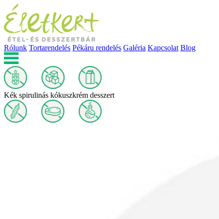
Rólunk
Tortarendelés
Pékáru rendelés
Galéria
Kapcsolat
Blog
Kék spirulinás kókuszkrém desszert