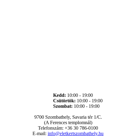
Kedd:
10:00 - 19:00
Csütörtök:
10:00 - 19:00
Szombat:
10:00 - 19:00
9700 Szombathely, Savaria tér 1/C.
(A Ferences templomnál)
Telefonszám: +36 30 786-0100
E-mail:
info@eletkertszombathely.hu