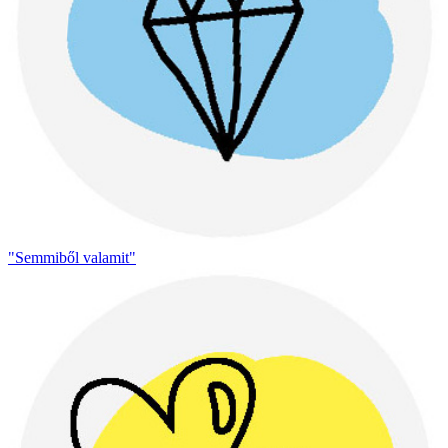
"Semmiből valamit"