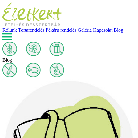
Rólunk
Tortarendelés
Pékáru rendelés
Galéria
Kapcsolat
Blog
Blog