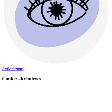
AxiMalizmus
Címke: #krémleves