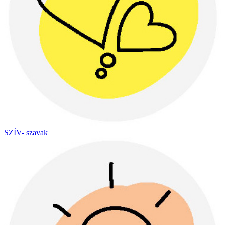
SZÍV- szavak