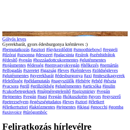
Gólyós leves
Gyerekbarát, gyors édesburgonya krémleves :)
#bemutatkozás
#asztori
#ígykezdődött
#smoothiebowl
#reggeli
#tízórai
#uzsonna
#desszert
#palacsinta
#zsírok
#szénhidrátok
#édesítő
#vegán
#hozzáadottcukormentes
#gluténmentes
#tojásmentes
#édesség
#nemvagyokvegán
#ítélkezés
#nemártás
#elfogadás
#szeretet
#igazság
#leves
#krémleves
#zöldségleves
#gluténmentes
#gyerekbarát
#édesburgonya
#axi
#miteszikagyerek
#felelősség
#példamutatás
#nagyszülők
#fehérje
#ebéd
#tészta
#vacsora
#grill
#grillzöldség
#gluténmentes
#articsóka
#inulin
#cukorbetegeknek
#májméregtelenítő
#pajzsmirigy
#vegán
#tejmentes
#vegán
#nasi
#vegán
#kókuszkrém
#gyors
#egyszerű
#petrezselyem
#egészségtudatos
#leves
#sztori
#életkert
#életkertsztori
#laktózmentes
#tejmentes
#ikigai
#gnocchi
#gomba
#axisvoice
#túrógombóc
Feliratkozás hírlevélre