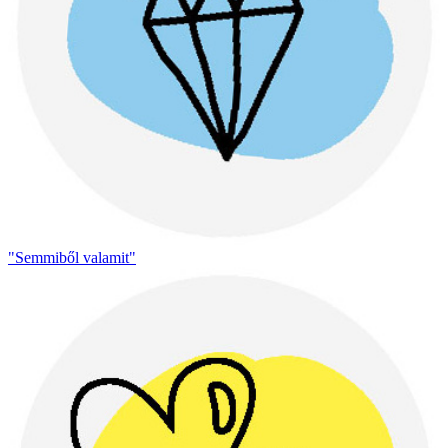
"Semmiből valamit"