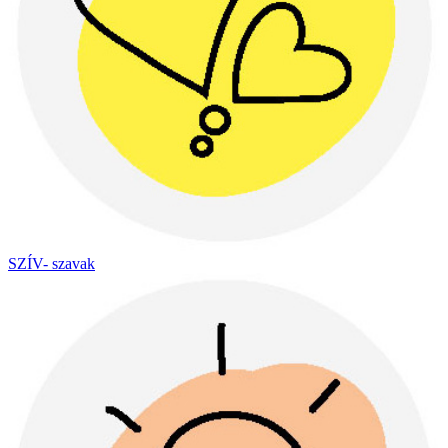
SZÍV- szavak