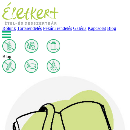
Rólunk
Tortarendelés
Pékáru rendelés
Galéria
Kapcsolat
Blog
Blog