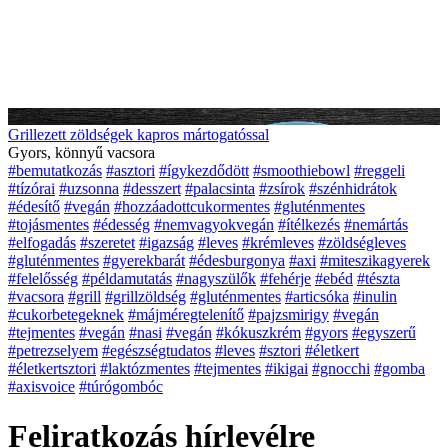
Grillezett zöldségek kapros mártogatóssal
Gyors, könnyű vacsora
#bemutatkozás
#asztori
#ígykezdődött
#smoothiebowl
#reggeli
#tízórai
#uzsonna
#desszert
#palacsinta
#zsírok
#szénhidrátok
#édesítő
#vegán
#hozzáadottcukormentes
#gluténmentes
#tojásmentes
#édesség
#nemvagyokvegán
#ítélkezés
#nemártás
#elfogadás
#szeretet
#igazság
#leves
#krémleves
#zöldségleves
#gluténmentes
#gyerekbarát
#édesburgonya
#axi
#miteszikagyerek
#felelősség
#példamutatás
#nagyszülők
#fehérje
#ebéd
#tészta
#vacsora
#grill
#grillzöldség
#gluténmentes
#articsóka
#inulin
#cukorbetegeknek
#májméregtelenítő
#pajzsmirigy
#vegán
#tejmentes
#vegán
#nasi
#vegán
#kókuszkrém
#gyors
#egyszerű
#petrezselyem
#egészségtudatos
#leves
#sztori
#életkert
#életkertsztori
#laktózmentes
#tejmentes
#ikigai
#gnocchi
#gomba
#axisvoice
#túrógombóc
Feliratkozás hírlevélre