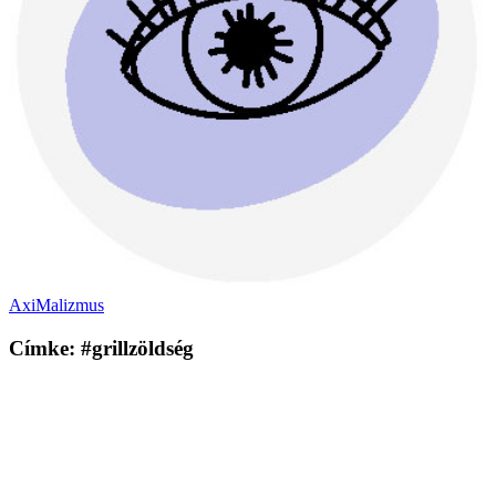
AxiMalizmus
Címke: #grillzöldség