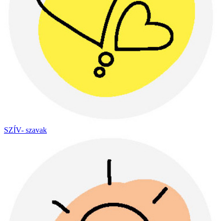
SZÍV- szavak