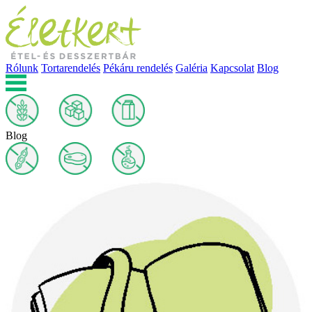
Rólunk
Tortarendelés
Pékáru rendelés
Galéria
Kapcsolat
Blog
Blog