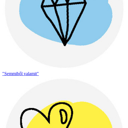
"Semmiből valamit"