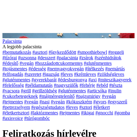
Palacsinta
A legjobb palacsinta
#bemutatkozás
#asztori
#ígykezdődött
#smoothiebowl
#reggeli
#tízórai
#uzsonna
#desszert
#palacsinta
#zsírok
#szénhidrátok
#édesítő
#vegán
#hozzáadottcukormentes
#gluténmentes
#tojásmentes
#édesség
#nemvagyokvegán
#ítélkezés
#nemártás
#elfogadás
#szeretet
#igazság
#leves
#krémleves
#zöldségleves
#gluténmentes
#gyerekbarát
#édesburgonya
#axi
#miteszikagyerek
#felelősség
#példamutatás
#nagyszülők
#fehérje
#ebéd
#tészta
#vacsora
#grill
#grillzöldség
#gluténmentes
#articsóka
#inulin
#cukorbetegeknek
#májméregtelenítő
#pajzsmirigy
#vegán
#tejmentes
#vegán
#nasi
#vegán
#kókuszkrém
#gyors
#egyszerű
#petrezselyem
#egészségtudatos
#leves
#sztori
#életkert
#életkertsztori
#laktózmentes
#tejmentes
#ikigai
#gnocchi
#gomba
#axisvoice
#túrógombóc
Feliratkozás hírlevélre