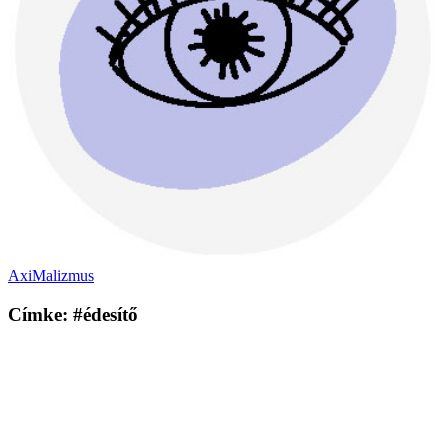
AxiMalizmus
Címke: #édesítő