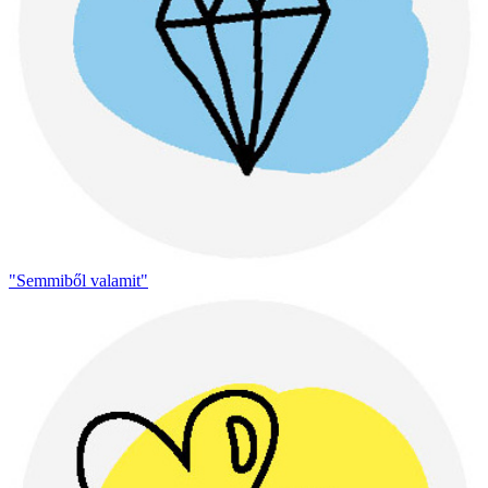
"Semmiből valamit"