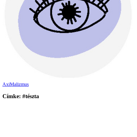
AxiMalizmus
Címke: #tészta