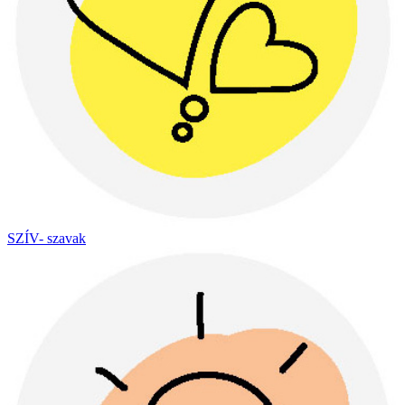
SZÍV- szavak