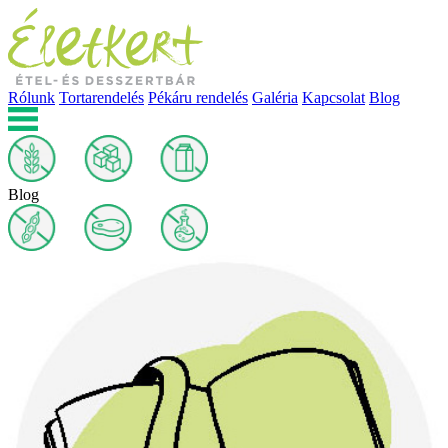
Rólunk
Tortarendelés
Pékáru rendelés
Galéria
Kapcsolat
Blog
Blog