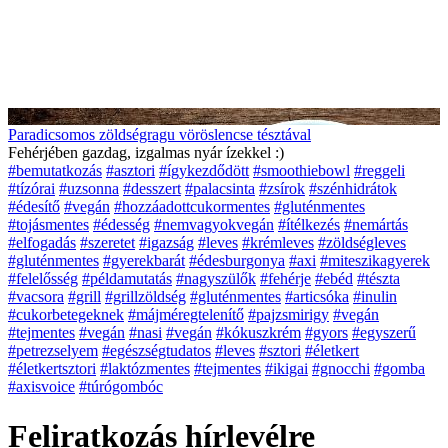
Paradicsomos zöldségragu vöröslencse tésztával
Fehérjében gazdag, izgalmas nyár ízekkel :)
#bemutatkozás
#asztori
#ígykezdődött
#smoothiebowl
#reggeli
#tízórai
#uzsonna
#desszert
#palacsinta
#zsírok
#szénhidrátok
#édesítő
#vegán
#hozzáadottcukormentes
#gluténmentes
#tojásmentes
#édesség
#nemvagyokvegán
#ítélkezés
#nemártás
#elfogadás
#szeretet
#igazság
#leves
#krémleves
#zöldségleves
#gluténmentes
#gyerekbarát
#édesburgonya
#axi
#miteszikagyerek
#felelősség
#példamutatás
#nagyszülők
#fehérje
#ebéd
#tészta
#vacsora
#grill
#grillzöldség
#gluténmentes
#articsóka
#inulin
#cukorbetegeknek
#májméregtelenítő
#pajzsmirigy
#vegán
#tejmentes
#vegán
#nasi
#vegán
#kókuszkrém
#gyors
#egyszerű
#petrezselyem
#egészségtudatos
#leves
#sztori
#életkert
#életkertsztori
#laktózmentes
#tejmentes
#ikigai
#gnocchi
#gomba
#axisvoice
#túrógombóc
Feliratkozás hírlevélre