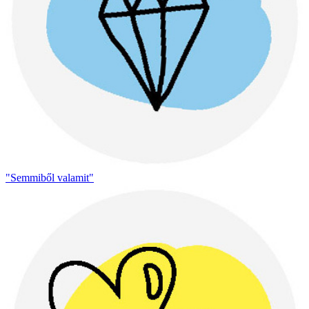
"Semmiből valamit"