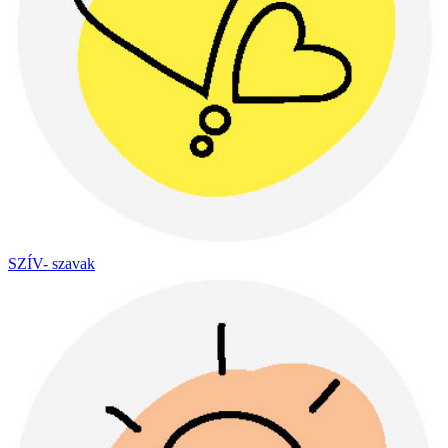
SZÍV- szavak