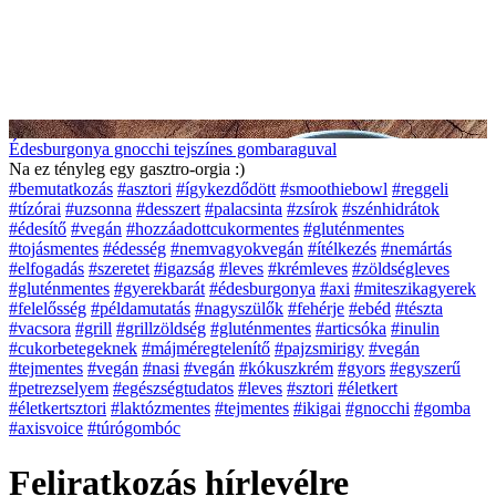
Édesburgonya gnocchi tejszínes gombaraguval
Na ez tényleg egy gasztro-orgia :)
#bemutatkozás
#asztori
#ígykezdődött
#smoothiebowl
#reggeli
#tízórai
#uzsonna
#desszert
#palacsinta
#zsírok
#szénhidrátok
#édesítő
#vegán
#hozzáadottcukormentes
#gluténmentes
#tojásmentes
#édesség
#nemvagyokvegán
#ítélkezés
#nemártás
#elfogadás
#szeretet
#igazság
#leves
#krémleves
#zöldségleves
#gluténmentes
#gyerekbarát
#édesburgonya
#axi
#miteszikagyerek
#felelősség
#példamutatás
#nagyszülők
#fehérje
#ebéd
#tészta
#vacsora
#grill
#grillzöldség
#gluténmentes
#articsóka
#inulin
#cukorbetegeknek
#májméregtelenítő
#pajzsmirigy
#vegán
#tejmentes
#vegán
#nasi
#vegán
#kókuszkrém
#gyors
#egyszerű
#petrezselyem
#egészségtudatos
#leves
#sztori
#életkert
#életkertsztori
#laktózmentes
#tejmentes
#ikigai
#gnocchi
#gomba
#axisvoice
#túrógombóc
Feliratkozás hírlevélre