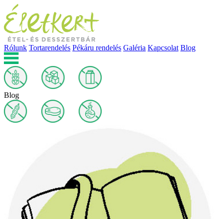
Rólunk
Tortarendelés
Pékáru rendelés
Galéria
Kapcsolat
Blog
Blog