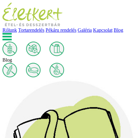
Rólunk
Tortarendelés
Pékáru rendelés
Galéria
Kapcsolat
Blog
Blog