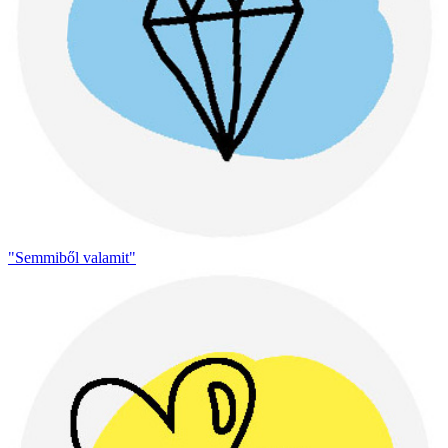
"Semmiből valamit"