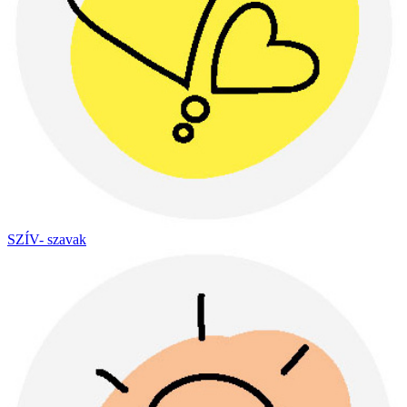
SZÍV- szavak