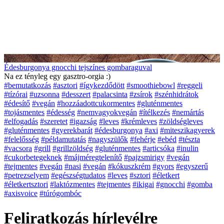
Édesburgonya gnocchi tejszínes gombaraguval
Na ez tényleg egy gasztro-orgia :)
#bemutatkozás
#asztori
#ígykezdődött
#smoothiebowl
#reggeli
#tízórai
#uzsonna
#desszert
#palacsinta
#zsírok
#szénhidrátok
#édesítő
#vegán
#hozzáadottcukormentes
#gluténmentes
#tojásmentes
#édesség
#nemvagyokvegán
#ítélkezés
#nemártás
#elfogadás
#szeretet
#igazság
#leves
#krémleves
#zöldségleves
#gluténmentes
#gyerekbarát
#édesburgonya
#axi
#miteszikagyerek
#felelősség
#példamutatás
#nagyszülők
#fehérje
#ebéd
#tészta
#vacsora
#grill
#grillzöldség
#gluténmentes
#articsóka
#inulin
#cukorbetegeknek
#májméregtelenítő
#pajzsmirigy
#vegán
#tejmentes
#vegán
#nasi
#vegán
#kókuszkrém
#gyors
#egyszerű
#petrezselyem
#egészségtudatos
#leves
#sztori
#életkert
#életkertsztori
#laktózmentes
#tejmentes
#ikigai
#gnocchi
#gomba
#axisvoice
#túrógombóc
Feliratkozás hírlevélre