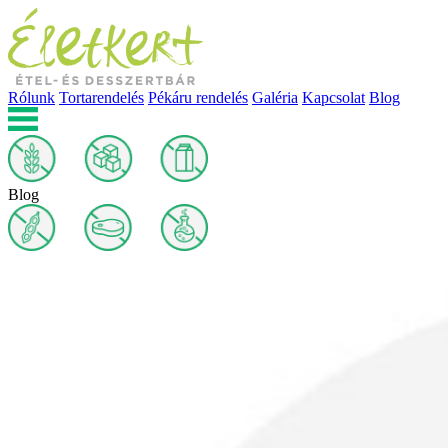
Rólunk
Tortarendelés
Pékáru rendelés
Galéria
Kapcsolat
Blog
Blog