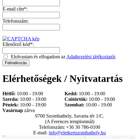
E-mail cím*:
Telefonszám:
Ellenőrző kód*:
Elolvastam és elfogadom az
Adatkezelési tájékoztatót
.
Elérhetőségek / Nyitvatartás
Hétfő:
10:00 - 19:00
Kedd:
10:00 - 19:00
Szerda:
10:00 - 19:00
Csütörtök:
10:00 - 19:00
Péntek:
10:00 - 19:00
Szombat:
10:00 - 19:00
Vasárnap
zárva
9700 Szombathely, Savaria tér 1/C.
(A Ferences templomnál)
Telefonszám: +36 30 786-0100
E-mail:
info@eletkertszombathely.hu