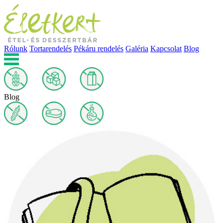
Rólunk
Tortarendelés
Pékáru rendelés
Galéria
Kapcsolat
Blog
Blog