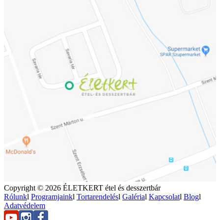
Copyright © 2026 ÉLETKERT étel és desszertbár
Rólunk
l
Programjaink
l
Tortarendelés
l
Galéria
l
Kapcsolat
l
Blog
l
Adatvédelem