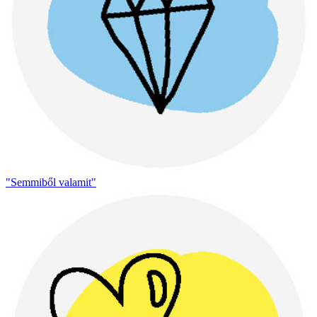
"Semmiből valamit"