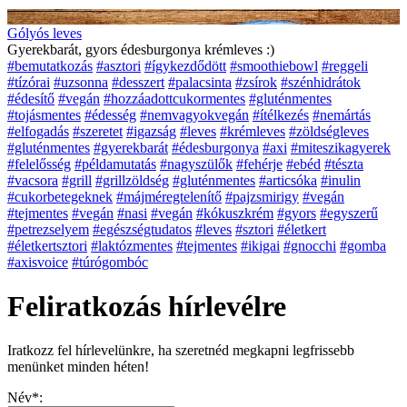
Gólyós leves
Gyerekbarát, gyors édesburgonya krémleves :)
#bemutatkozás
#asztori
#ígykezdődött
#smoothiebowl
#reggeli
#tízórai
#uzsonna
#desszert
#palacsinta
#zsírok
#szénhidrátok
#édesítő
#vegán
#hozzáadottcukormentes
#gluténmentes
#tojásmentes
#édesség
#nemvagyokvegán
#ítélkezés
#nemártás
#elfogadás
#szeretet
#igazság
#leves
#krémleves
#zöldségleves
#gluténmentes
#gyerekbarát
#édesburgonya
#axi
#miteszikagyerek
#felelősség
#példamutatás
#nagyszülők
#fehérje
#ebéd
#tészta
#vacsora
#grill
#grillzöldség
#gluténmentes
#articsóka
#inulin
#cukorbetegeknek
#májméregtelenítő
#pajzsmirigy
#vegán
#tejmentes
#vegán
#nasi
#vegán
#kókuszkrém
#gyors
#egyszerű
#petrezselyem
#egészségtudatos
#leves
#sztori
#életkert
#életkertsztori
#laktózmentes
#tejmentes
#ikigai
#gnocchi
#gomba
#axisvoice
#túrógombóc
Feliratkozás hírlevélre
Iratkozz fel hírlevelünkre, ha szeretnéd megkapni legfrissebb
menünket minden héten!
Név*: