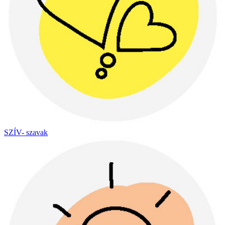
SZÍV- szavak